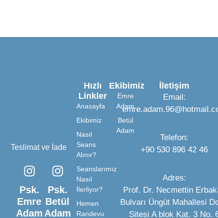
Hızlı
Ekibimiz
İletişim
Linkler
Emre
Email:
Anasayfa
Adam
emre.adam.96@hotmail.c
Ekibimiz
Betül
Adam
Nasıl
Telefon:
Seans
Teslimat ve İade
‪+90 530 896 42 46
Alınır?
Seanslarımız
Adres:
Nasıl
Psk.
Psk.
İlerliyor?
Prof. Dr. Necmettin Erba
Emre
Betül
Bulvarı Üngüt Mahallesi D
Hemen
Adam
Adam
Randevu
Sitesi A blok Kat. 3 No. 